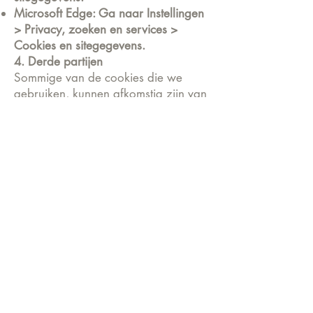
Microsoft Edge: Ga naar Instellingen
> Privacy, zoeken en services >
Cookies en sitegegevens.
4. Derde partijen
Sommige van de cookies die we
gebruiken, kunnen afkomstig zijn van
derden, zoals Google Analytics en
advertentienetwerken. Deze derden
kunnen ook gegevens verzamelen
over uw gebruik van de website voor
hun eigen doeleinden.
5. Wijzigingen in dit Cookiebeleid
Wij behouden ons het recht voor om
dit Cookiebeleid op elk moment bij te
werken. Wij raden u aan dit beleid
regelmatig te raadplegen om op de
hoogte te blijven van de laatste
wijzigingen.
6. Contact